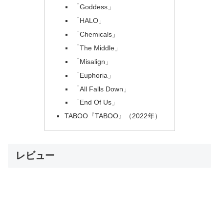
「Goddess」
「HALO」
「Chemicals」
「The Middle」
「Misalign」
「Euphoria」
「All Falls Down」
「End Of Us」
TABOO『TABOO』（2022年）
レビュー