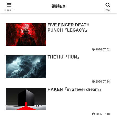
おすすめのメタルを紹介
鋼鉄EX
メニュー
検索
FIVE FINGER DEATH
PUNCH『LEGACY』
2026.07.31
THE HU『HUN』
2026.07.24
HAKEN『in a fever dream』
2026.07.18