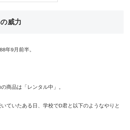
ll」の威力
988年9月前半。
のの商品は「レンタル中」。
続いていたある日、学校でD君と以下のようなやりと