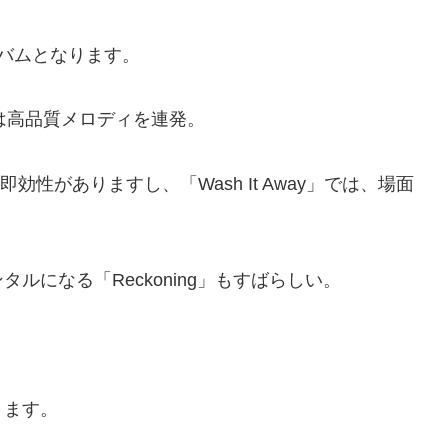
バムとなります。
は高品質メロディを連発。
しに即効性がありますし、「Wash It Away」では、場面
になる「Reckoning」もすばらしい。
きます。