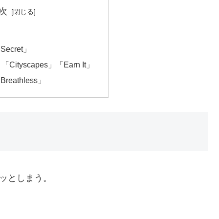
次
Secret」
」「Cityscapes」「Earn It」
reathless」
スッとしまう。