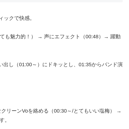
ロディックで快感。
/とても魅力的！） → 声にエフェクト（00:48）→ 躍動
。
歌い出し（01:00～）にドキッとし、01:35からバンド演
えめなクリーンVoを絡める（00:30～/とてもいい塩梅） →
です。