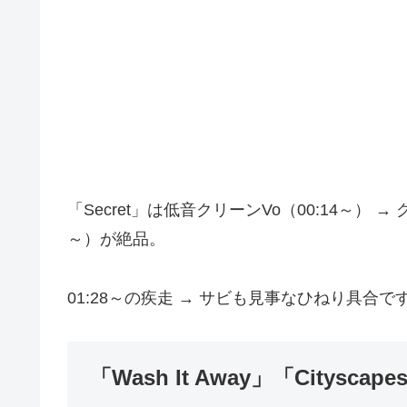
「Secret」は低音クリーンVo（00:14～） →
～）が絶品。
01:28～の疾走 → サビも見事なひねり具合で
「Wash It Away」「Cityscape