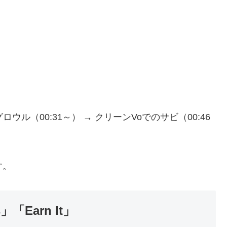
 グロウル（00:31～） → クリーンVoでのサビ（00:46
す。
s」「Earn It」