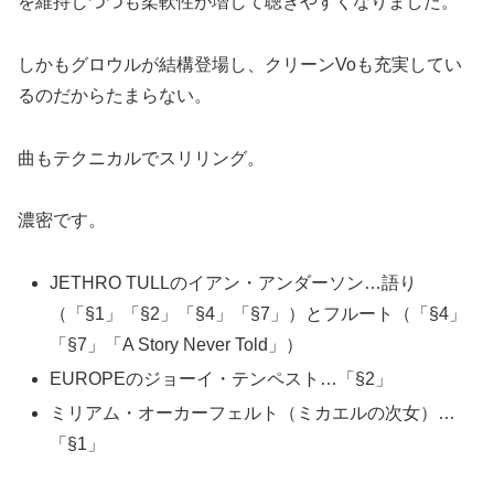
を維持しつつも柔軟性が増して聴きやすくなりました。
しかもグロウルが結構登場し、クリーンVoも充実してい
るのだからたまらない。
曲もテクニカルでスリリング。
濃密です。
JETHRO TULLのイアン・アンダーソン…語り
（「§1」「§2」「§4」「§7」）とフルート（「§4」
「§7」「A Story Never Told」）
EUROPEのジョーイ・テンペスト…「§2」
ミリアム・オーカーフェルト（ミカエルの次女）…
「§1」