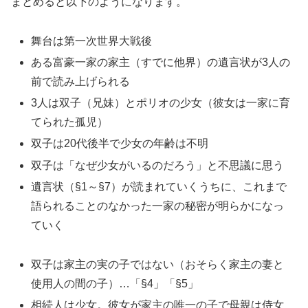
まとめると以下のようになります。
舞台は第一次世界大戦後
ある富豪一家の家主（すでに他界）の遺言状が3人の
前で読み上げられる
3人は双子（兄妹）とポリオの少女（彼女は一家に育
てられた孤児）
双子は20代後半で少女の年齢は不明
双子は「なぜ少女がいるのだろう」と不思議に思う
遺言状（§1～§7）が読まれていくうちに、これまで
語られることのなかった一家の秘密が明らかになっ
ていく
双子は家主の実の子ではない（おそらく家主の妻と
使用人の間の子）…「§4」「§5」
相続人は少女。彼女が家主の唯一の子で母親は侍女