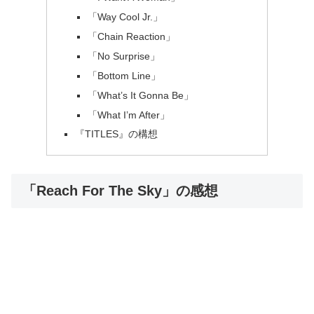
「Way Cool Jr.」
「Chain Reaction」
「No Surprise」
「Bottom Line」
「What’s It Gonna Be」
「What I’m After」
『TITLES』の構想
「Reach For The Sky」の感想